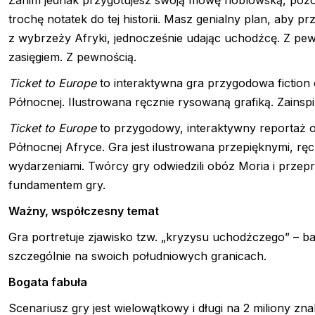
Zanim jednak przygotujesz swoją mowę noblowską, pozost
trochę notatek do tej historii. Masz genialny plan, aby p
z wybrzeży Afryki, jednocześnie udając uchodźcę. Z pewn
zasięgiem. Z pewnością.
Ticket to Europe
to interaktywna gra przygodowa fiction
Północnej. Ilustrowana ręcznie rysowaną grafiką. Zains
Ticket to Europe
to przygodowy, interaktywny reportaż o
Północnej Afryce. Gra jest ilustrowana przepięknymi, rę
wydarzeniami. Twórcy gry odwiedzili obóz Moria i przepr
fundamentem gry.
Ważny, współczesny temat
Gra portretuje zjawisko tzw. „kryzysu uchodźczego” – b
szczególnie na swoich południowych granicach.
Bogata fabuła
Scenariusz gry jest wielowątkowy i długi na 2 miliony 