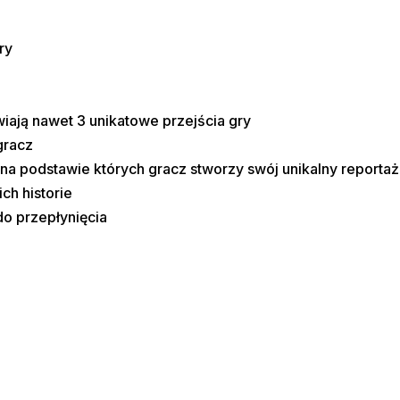
ry
wiają nawet 3 unikatowe przejścia gry
gracz
a podstawie których gracz stworzy swój unikalny reportaż
ch historie
o przepłynięcia