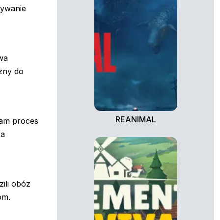
rywanie
wa
zny do
REANIMAL
sam proces
za
ili obóz
om.