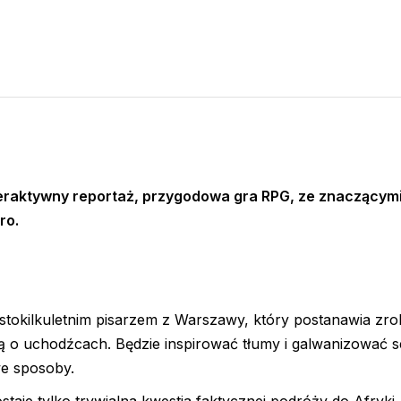
nteraktywny reportaż, przygodowa gra RPG, ze znaczącym
ro.
stokilkuletnim pisarzem z Warszawy, który postanawia zro
żką o uchodźcach. Będzie inspirować tłumy i galwanizować se
we sposoby.