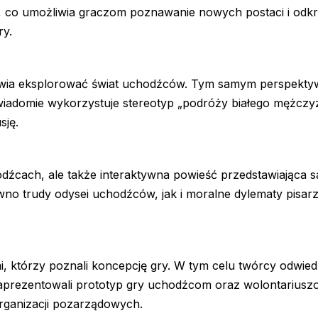
, co umożliwia graczom poznawanie nowych postaci i odk
ry.
anawia eksplorować świat uchodźców. Tym samym perspekty
świadomie wykorzystuje stereotyp „podróży białego mężczy
sję.
hodźcach, ale także interaktywna powieść przedstawiająca 
no trudy odysei uchodźców, jak i moralne dylematy pisar
, którzy poznali koncepcję gry. W tym celu twórcy odwiedz
zaprezentowali prototyp gry uchodźcom oraz wolontariusz
rganizacji pozarządowych.