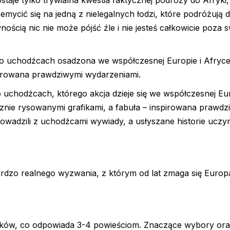
aje tylko trywialna kwestia faktycznej podróży do Afryki
rzemycić się na jedną z nielegalnych łodzi, które podróżują
ością nic nie może pójść źle i nie jesteś całkowicie poza 
 o uchodźcach osadzona we współczesnej Europie i Afryc
pirowana prawdziwymi wydarzeniami.
 uchodźcach, którego akcja dzieje się we współczesnej Eu
cznie rysowanymi grafikami, a fabuła – inspirowana prawdz
owadzili z uchodźcami wywiady, a usłyszane historie uczyni
ardzo realnego wyzwania, z którym od lat zmaga się Europ
znaków, co odpowiada 3-4 powieściom. Znaczące wybory ora