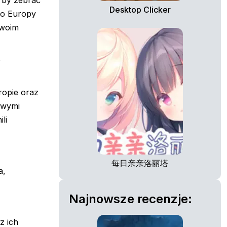
, by zebrać
Desktop Clicker
 do Europy
swoim
e
ropie oraz
iwymi
li
每日亲亲洛丽塔
a,
Najnowsze recenzje:
z ich