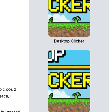
Desktop Clicker
i
bić coś z
rca, i