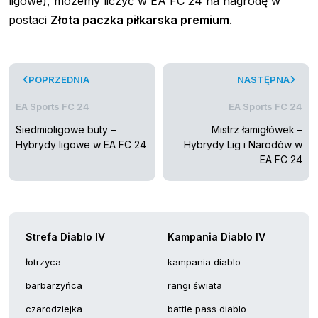
ligowe), możemy liczyć w EA FC 24 na nagrodę w
postaci
Złota paczka piłkarska premium
.
POPRZEDNIA
NASTĘPNA
EA Sports FC 24
EA Sports FC 24
Siedmioligowe buty –
Mistrz łamigłówek –
Hybrydy ligowe w EA FC 24
Hybrydy Lig i Narodów w
EA FC 24
Strefa Diablo IV
Kampania Diablo IV
łotrzyca
kampania diablo
barbarzyńca
rangi świata
czarodziejka
battle pass diablo