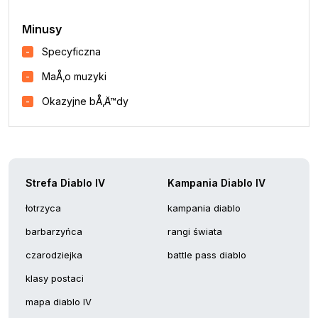
Minusy
Specyficzna
MaÅ‚o muzyki
Okazyjne bÅ‚Ä™dy
Strefa Diablo IV
Kampania Diablo IV
łotrzyca
kampania diablo
barbarzyńca
rangi świata
czarodziejka
battle pass diablo
klasy postaci
mapa diablo IV