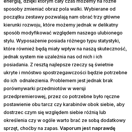
energią, dzięki którym cały czas możemy na różne
sposoby zmieniać obraz pola walki. Wybierane od
początku zestawy pozwalają nam obrać trzy główne
kierunki rozwoju, które możemy jednak w delikatny
sposób modyfikować względem naszego ulubionego
stylu. Wyposażenie posiada różnego typu statystyki,
które również będą miały wpływ na naszą skuteczność,
jednak system nie uzależnia nas od nich i ich
posiadania. Z resztą najlepsze rzeczy są świetnie
ukryte i mnóstwo spostrzegawczości będzie potrzebne
do ich odnalezienia. Problemem jest jednak brak
porównywarki przedmiotów w wersji
przedpremierowej, przez co potrzebne było ręczne
postawienie obu tarcz czy karabinów obok siebie, aby
dostrzec czym się względem siebie różnią lub
określenia czy w ogóle warto brać ze sobą dodatkowy
sprzęt, choćby na zapas.
Vaporum jest naprawdę