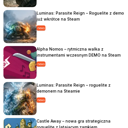
Luminas: Parasite Reign – Roguelite z demo
już wkrótce na Steam
news
Alpha Nomos – rytmiczna walka z
instrumentami wczesnym DEMO na Steam
news
Luminas: Parasite Reign – roguelite z
demonem na Steamie
news
Castle Away – nowa gra strategiczna
roguelite z latającym zamkiem