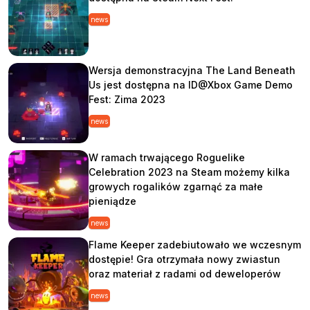
news
Wersja demonstracyjna The Land Beneath
Us jest dostępna na ID@Xbox Game Demo
Fest: Zima 2023
news
W ramach trwającego Roguelike
Celebration 2023 na Steam możemy kilka
growych rogalików zgarnąć za małe
pieniądze
news
Flame Keeper zadebiutowało we wczesnym
dostępie! Gra otrzymała nowy zwiastun
oraz materiał z radami od deweloperów
news