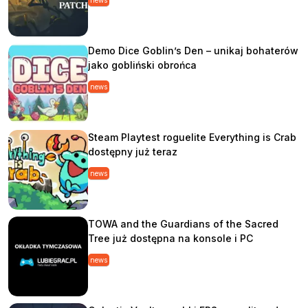
news
Demo Dice Goblin’s Den – unikaj bohaterów
jako gobliński obrońca
news
Steam Playtest roguelite Everything is Crab
dostępny już teraz
news
TOWA and the Guardians of the Sacred
Tree już dostępna na konsole i PC
news