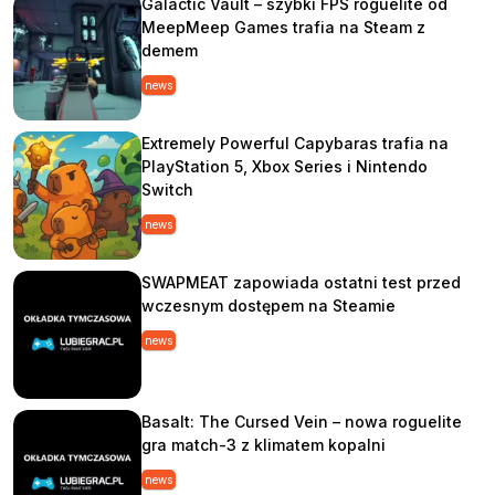
Galactic Vault – szybki FPS roguelite od
MeepMeep Games trafia na Steam z
demem
news
Extremely Powerful Capybaras trafia na
PlayStation 5, Xbox Series i Nintendo
Switch
news
SWAPMEAT zapowiada ostatni test przed
wczesnym dostępem na Steamie
news
Basalt: The Cursed Vein – nowa roguelite
gra match-3 z klimatem kopalni
news