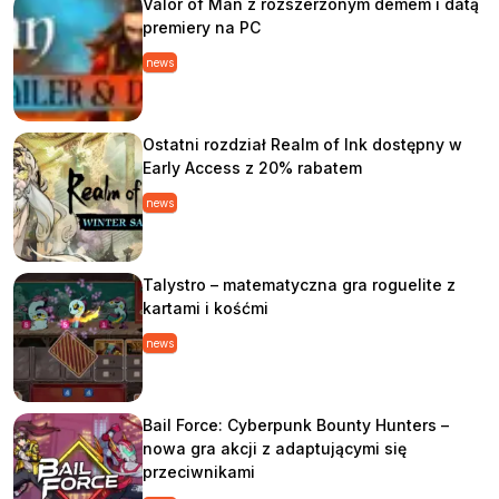
Valor of Man z rozszerzonym demem i datą
premiery na PC
news
Ostatni rozdział Realm of Ink dostępny w
Early Access z 20% rabatem
news
Talystro – matematyczna gra roguelite z
kartami i kośćmi
news
Bail Force: Cyberpunk Bounty Hunters –
nowa gra akcji z adaptującymi się
przeciwnikami