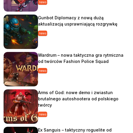
news
Gunbot Diplomacy z nową dużą
aktualizacją usprawniającą rozgrywkę
news
Wardrum – nowa taktyczna gra rytmiczna
od twórców Fashion Police Squad
news
Arms of God: nowe demo i zwiastun
brutalnego autoshootera od polskiego
twórcy
news
Ex Sanguis – taktyczny roguelite od