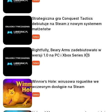
news
Strategiczna gra Conquest Tactics
debiutuje na Steam z nowym systemem
małżeństw
news
Rightfully, Beary Arms zadebiutowało w
wersji 1.0 na PC i Xbox Series X|S
news
Winnie’s Hole: wirusowa roguelike we
wczesnym dostępie na Steam
news