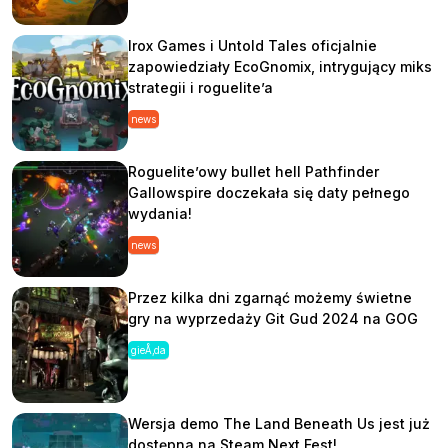
Irox Games i Untold Tales oficjalnie
zapowiedziały EcoGnomix, intrygujący miks
strategii i roguelite’a
news
Roguelite’owy bullet hell Pathfinder
Gallowspire doczekała się daty pełnego
wydania!
news
Przez kilka dni zgarnąć możemy świetne
gry na wyprzedaży Git Gud 2024 na GOG
gieÅ‚da
Wersja demo The Land Beneath Us jest już
dostępna na Steam Next Fest!