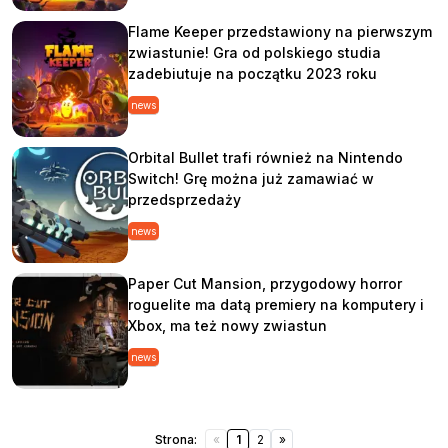
Flame Keeper przedstawiony na pierwszym
zwiastunie! Gra od polskiego studia
zadebiutuje na początku 2023 roku
news
Orbital Bullet trafi również na Nintendo
Switch! Grę można już zamawiać w
przedsprzedaży
news
Paper Cut Mansion, przygodowy horror
roguelite ma datą premiery na komputery i
Xbox, ma też nowy zwiastun
news
Strona:
«
1
2
»