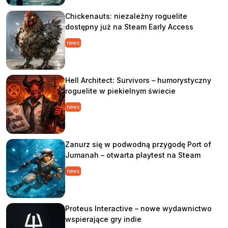
Chickenauts: niezależny roguelite
dostępny już na Steam Early Access
news
Hell Architect: Survivors – humorystyczny
roguelite w piekielnym świecie
news
Zanurz się w podwodną przygodę Port of
Jumanah – otwarta playtest na Steam
news
Proteus Interactive – nowe wydawnictwo
wspierające gry indie