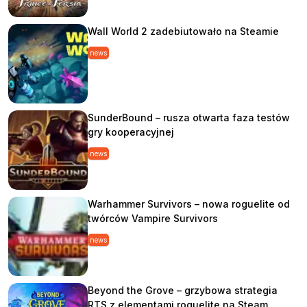
Wall World 2 zadebiutowało na Steamie
news
SunderBound – rusza otwarta faza testów
gry kooperacyjnej
news
Warhammer Survivors – nowa roguelite od
twórców Vampire Survivors
news
Beyond the Grove – grzybowa strategia
RTS z elementami roguelite na Steam