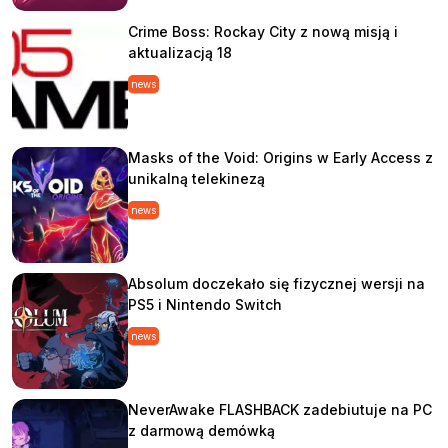
Crime Boss: Rockay City z nową misją i
aktualizacją 18
news
Masks of the Void: Origins w Early Access z
unikalną telekinezą
news
Absolum doczekało się fizycznej wersji na
PS5 i Nintendo Switch
news
NeverAwake FLASHBACK zadebiutuje na PC
z darmową demówką