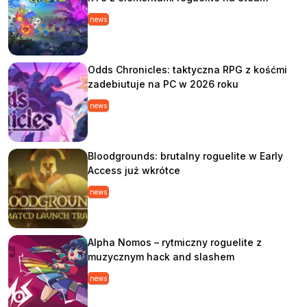
news
Odds Chronicles: taktyczna RPG z kośćmi
zadebiutuje na PC w 2026 roku
news
Bloodgrounds: brutalny roguelite w Early
Access już wkrótce
news
Alpha Nomos – rytmiczny roguelite z
muzycznym hack and slashem
news