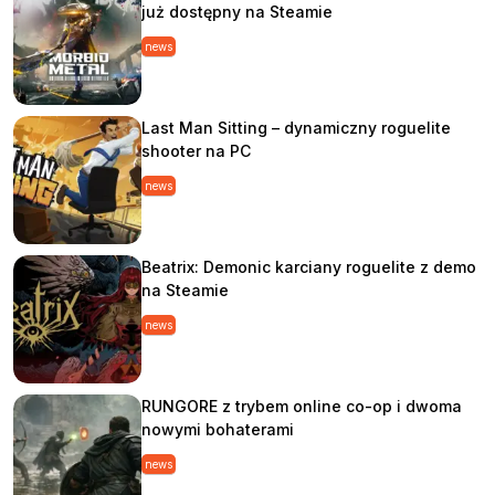
już dostępny na Steamie
news
Last Man Sitting – dynamiczny roguelite
shooter na PC
news
Beatrix: Demonic karciany roguelite z demo
na Steamie
news
RUNGORE z trybem online co-op i dwoma
nowymi bohaterami
news