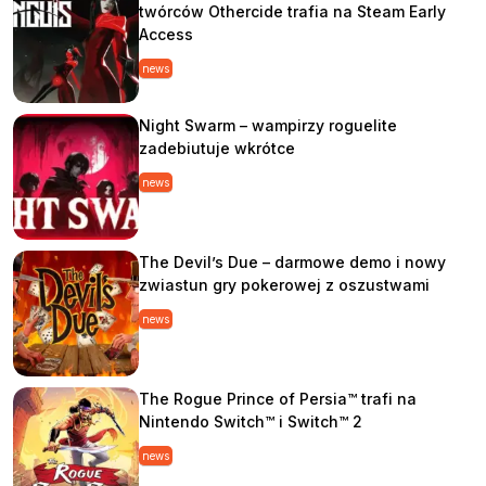
twórców Othercide trafia na Steam Early
Access
news
Night Swarm – wampirzy roguelite
zadebiutuje wkrótce
news
The Devil’s Due – darmowe demo i nowy
zwiastun gry pokerowej z oszustwami
news
The Rogue Prince of Persia™ trafi na
Nintendo Switch™ i Switch™ 2
news