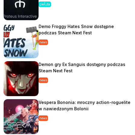
gieÅ‚da
Demo Froggy Hates Snow dostępne
podczas Steam Next Fest
news
Demon gry Ex Sanguis dostępny podczas
Steam Next Fest
news
Vespera Bononia: mroczny action-roguelite
w nawiedzonym Bolonii
news