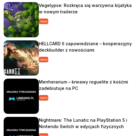
Vegelypse: Rozkręca się warzywna bijatyka
w nowym trailerze
news
HELLCARD II zapowiedziane – kooperacyjny
deckbuilder z nowościami
news
Menherarium – krwawy roguelite z kośćmi
zadebiutuje na PC
news
Nightmare: The Lunatic na PlayStation 5 i
Nintendo Switch w edycjach fizycznych