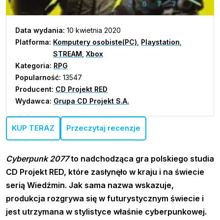
Data wydania:
10 kwietnia 2020
Platforma:
Komputery osobiste(PC)
,
Playstation
,
STREAM
,
Xbox
Kategoria:
RPG
Popularność:
13547
Producent:
CD Projekt RED
Wydawca:
Grupa CD Projekt S.A.
KUP TERAZ
Przeczytaj recenzje
Cyberpunk 2077
to nadchodząca gra polskiego studia
CD Projekt RED, które zasłynęło w kraju i na świecie
serią Wiedźmin. Jak sama nazwa wskazuje,
produkcja rozgrywa się w futurystycznym świecie i
jest utrzymana w stylistyce właśnie cyberpunkowej.