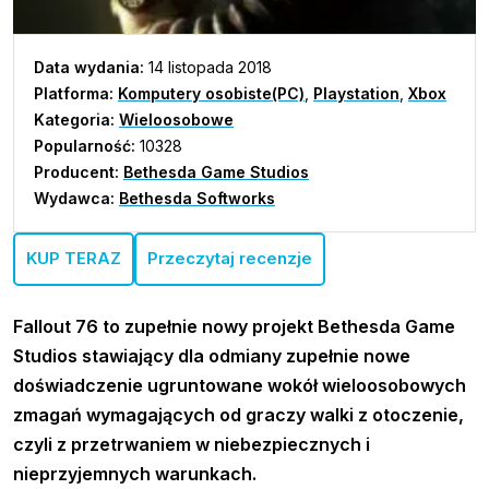
Data wydania:
14 listopada 2018
Platforma:
Komputery osobiste(PC)
,
Playstation
,
Xbox
Kategoria:
Wieloosobowe
Popularność:
10328
Producent:
Bethesda Game Studios
Wydawca:
Bethesda Softworks
KUP TERAZ
Przeczytaj recenzje
Fallout 76 to zupełnie nowy projekt Bethesda Game
Studios stawiający dla odmiany zupełnie nowe
doświadczenie ugruntowane wokół wieloosobowych
zmagań wymagających od graczy walki z otoczenie,
czyli z przetrwaniem w niebezpiecznych i
nieprzyjemnych warunkach.