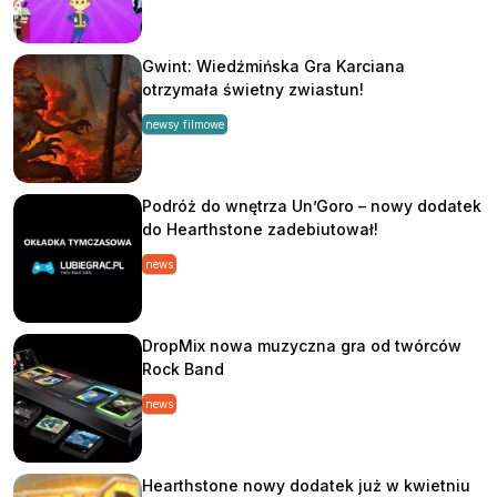
Gwint: Wiedźmińska Gra Karciana
otrzymała świetny zwiastun!
newsy filmowe
Podróż do wnętrza Un’Goro – nowy dodatek
do Hearthstone zadebiutował!
news
DropMix nowa muzyczna gra od twórców
Rock Band
news
Hearthstone nowy dodatek już w kwietniu