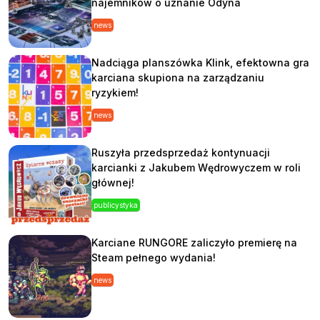
najemników o uznanie Odyna
news
Nadciąga planszówka Klink, efektowna gra
karciana skupiona na zarządzaniu
ryzykiem!
news
Ruszyła przedsprzedaż kontynuacji
karcianki z Jakubem Wędrowyczem w roli
głównej!
publicystyka
Karciane RUNGORE zaliczyło premierę na
Steam pełnego wydania!
news