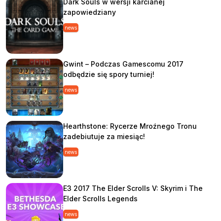
Dark Souls w wersji karcianej
zapowiedziany
news
Gwint – Podczas Gamescomu 2017
odbędzie się spory turniej!
news
Hearthstone: Rycerze Mroźnego Tronu
zadebiutuje za miesiąc!
news
E3 2017 The Elder Scrolls V: Skyrim i The
Elder Scrolls Legends
news