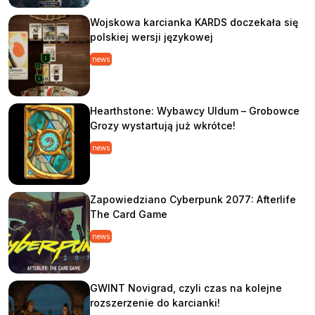
Wojskowa karcianka KARDS doczekała się
polskiej wersji językowej
news
Hearthstone: Wybawcy Uldum – Grobowce
Grozy wystartują już wkrótce!
news
Zapowiedziano Cyberpunk 2077: Afterlife
The Card Game
news
GWINT Novigrad, czyli czas na kolejne
rozszerzenie do karcianki!