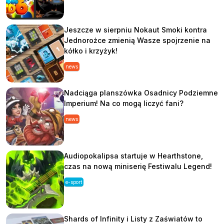
Jeszcze w sierpniu Nokaut Smoki kontra
Jednorożce zmienią Wasze spojrzenie na
kółko i krzyżyk!
news
Nadciąga planszówka Osadnicy Podziemne
Imperium! Na co mogą liczyć fani?
news
Audiopokalipsa startuje w Hearthstone,
czas na nową miniserię Festiwalu Legend!
e-sport
Shards of Infinity i Listy z Zaświatów to