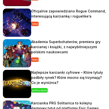
Oficjalnie zapowiedziano Rogue Command,
interesującą karciankę i roguelike’a
news
Akademia Superbohaterów, premiera gry
karcianej i książki, z najwybitniejszymi
polskimi naukowcami
news
Najlepsze karcianki cyfrowe – Które tytuły
podbiły rynek? Które mocno się trzymają?
Co je wyróżnia?
publicystyka
Karcianka PRG Solitairica to kolejny
darmowy tytuł od platformy Epic Games