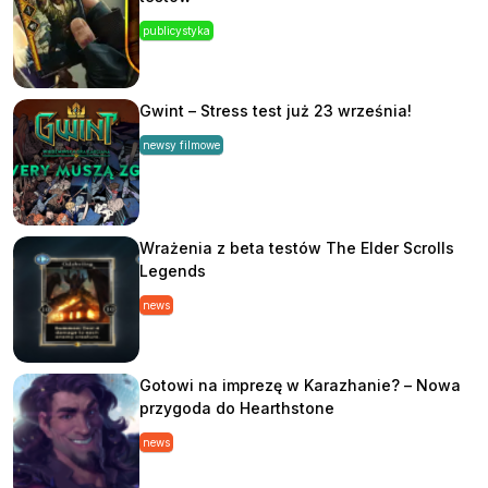
publicystyka
Gwint – Stress test już 23 września!
newsy filmowe
Wrażenia z beta testów The Elder Scrolls
Legends
news
Gotowi na imprezę w Karazhanie? – Nowa
przygoda do Hearthstone
news