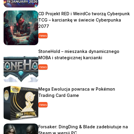
CD Projekt RED i WeirdCo tworzą Cyberpunk
TCG – karciankę w świecie Cyberpunka
2077
news
StoneHold – mieszanka dynamicznego
MOBA i strategicznej karcianki
news
Mega Ewolucja powraca w Pokémon
Trading Card Game
news
Forsaker: DingDing & Blade zadebiutuje na
Steam w wersji PC