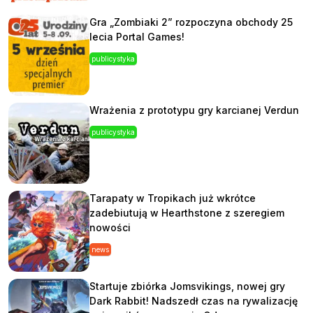
Gra „Zombiaki 2” rozpoczyna obchody 25
lecia Portal Games!
publicystyka
Wrażenia z prototypu gry karcianej Verdun
publicystyka
Tarapaty w Tropikach już wkrótce
zadebiutują w Hearthstone z szeregiem
nowości
news
Startuje zbiórka Jomsvikings, nowej gry
Dark Rabbit! Nadszedł czas na rywalizację