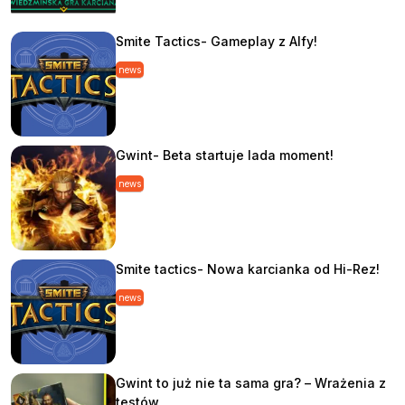
Smite Tactics- Gameplay z Alfy!
news
Gwint- Beta startuje lada moment!
news
Smite tactics- Nowa karcianka od Hi-Rez!
news
Gwint to już nie ta sama gra? – Wrażenia z
testów