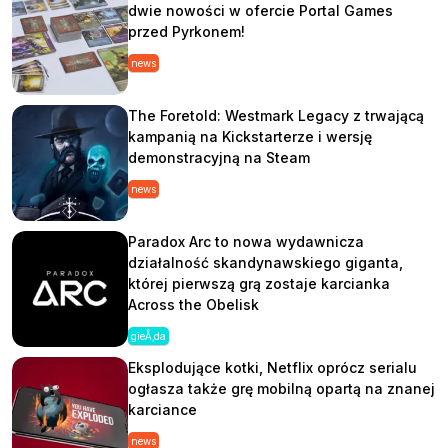
dwie nowości w ofercie Portal Games
przed Pyrkonem!
news
The Foretold: Westmark Legacy z trwającą
kampanią na Kickstarterze i wersję
demonstracyjną na Steam
news
Paradox Arc to nowa wydawnicza
działalność skandynawskiego giganta,
której pierwszą grą zostaje karcianka
Across the Obelisk
gieÅ‚da
Eksplodujące kotki, Netflix oprócz serialu
ogłasza także grę mobilną opartą na znanej
karciance
news