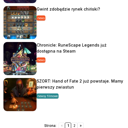
Gwint zdobędzie rynek chiński?
news
Chronicle: RuneScape Legends już
dostępna na Steam
news
SZORT: Hand of Fate 2 już powstaje. Mamy
pierwszy zwiastun
newsy filmowe
Strona:
«
1
2
»