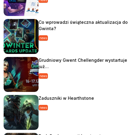
news
Co wprowadzi świąteczna aktualizacja do
Gwinta?
news
Grudniowy Gwent Chellengder wystartuje
już…
news
Zaduszniki w Hearthstone
news