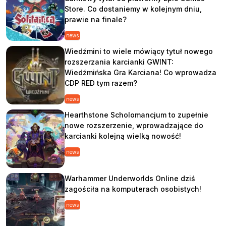
Store. Co dostaniemy w kolejnym dniu,
prawie na finale?
news
Wiedźmini to wiele mówiący tytuł nowego
rozszerzania karcianki GWINT:
Wiedźmińska Gra Karciana! Co wprowadza
CDP RED tym razem?
news
Hearthstone Scholomancjum to zupełnie
nowe rozszerzenie, wprowadzające do
karcianki kolejną wielką nowość!
news
Warhammer Underworlds Online dziś
zagościła na komputerach osobistych!
news