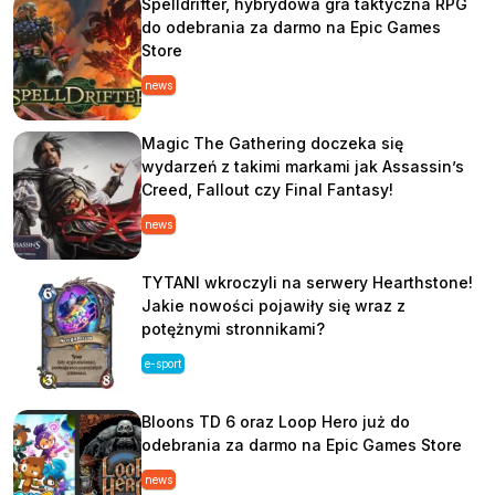
Spelldrifter, hybrydowa gra taktyczna RPG
do odebrania za darmo na Epic Games
Store
news
Magic The Gathering doczeka się
wydarzeń z takimi markami jak Assassin’s
Creed, Fallout czy Final Fantasy!
news
TYTANI wkroczyli na serwery Hearthstone!
Jakie nowości pojawiły się wraz z
potężnymi stronnikami?
e-sport
Bloons TD 6 oraz Loop Hero już do
odebrania za darmo na Epic Games Store
news