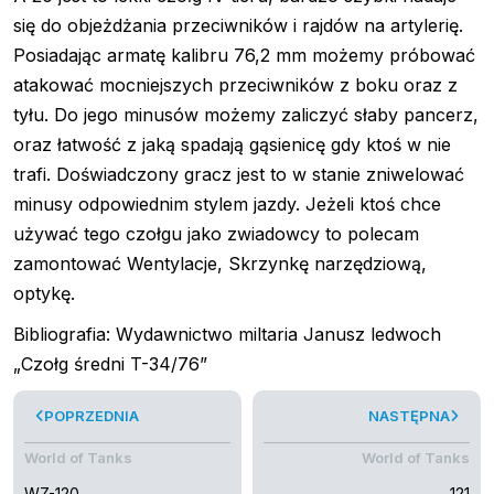
się do objeżdżania przeciwników i rajdów na artylerię.
Posiadając armatę kalibru 76,2 mm możemy próbować
atakować mocniejszych przeciwników z boku oraz z
tyłu. Do jego minusów możemy zaliczyć słaby pancerz,
oraz łatwość z jaką spadają gąsienicę gdy ktoś w nie
trafi. Doświadczony gracz jest to w stanie zniwelować
minusy odpowiednim stylem jazdy. Jeżeli ktoś chce
używać tego czołgu jako zwiadowcy to polecam
zamontować Wentylacje, Skrzynkę narzędziową,
optykę.
Bibliografia: Wydawnictwo miltaria Janusz ledwoch
„Czołg średni T-34/76”
POPRZEDNIA
NASTĘPNA
World of Tanks
World of Tanks
WZ-120
121