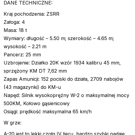
DANE TECHNICZNE:
Kraj pochodzenia: ZSRR
Załoga: 4
Masa: 18 t
Wymiary: długość – 5.50 m; szerokość – 4.65 m;
wysokość – 2.21 m
Pancerz: 25 mm
Uzbrojenie: Działko 20K wzór 1934 kalibru 45 mm,
sprzężony KM DT 7,62 mm
Zapas Amunicji: 152 pociski do działa, 2709 nabojów
(43 magazynki) do KM-u
Napęd: Silnik wysokoprężny W-2 o maksymalnej mocy
500KM, Kołowo gąsienicowy
Osiągi: prędkość maksymalna 65 km/h
W grze:
A-20 jest to lekki czołg IV tieru, bardzo szybki nadaje