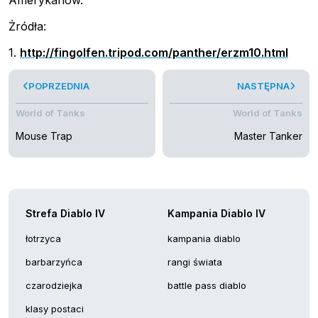
Amerykanów.
Żródła:
1.
http://fingolfen.tripod.com/panther/erzm10.html
POPRZEDNIA
NASTĘPNA
World of Tanks
World of Tanks
Mouse Trap
Master Tanker
Strefa Diablo IV
Kampania Diablo IV
łotrzyca
kampania diablo
barbarzyńca
rangi świata
czarodziejka
battle pass diablo
klasy postaci