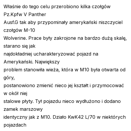
Właśnie do tego celu przerobiono kilka czołgów
Pz.Kpfw V Panther
Ausf.G tak aby przypominały amerykański niszczyciel
czołgów M-10
Wolverine. Prace były zakrojone na bardzo dużą skalę,
starano się jak
najdokładniej ucharakteryzować pojazd na
Amerykański. Największy
problem stanowiła wieża, która w M10 była otwarta od
góry,
postanowiono zmienić nieco jej kształt i przymocować
w okół niej
stalowe płyty. Tył pojazdu nieco wydłużono i dodano
zamek marszowy
identyczny jak z M10. Działo KwK42 L/70 w niektórych
pojazdach