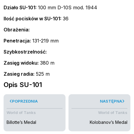
Działo SU-101:
100 mm D-10S mod. 1944
Ilość pocisków w SU-101:
36
Obrażenia:
Penetracja:
131-219 mm
Szybkostrzelność:
Zasięg widoku:
380 m
Zasieg radia:
525 m
Opis SU-101
POPRZEDNIA
NASTĘPNA
World of Tanks
World of Tanks
Billotte’s Medal
Kolobanov’s Medal