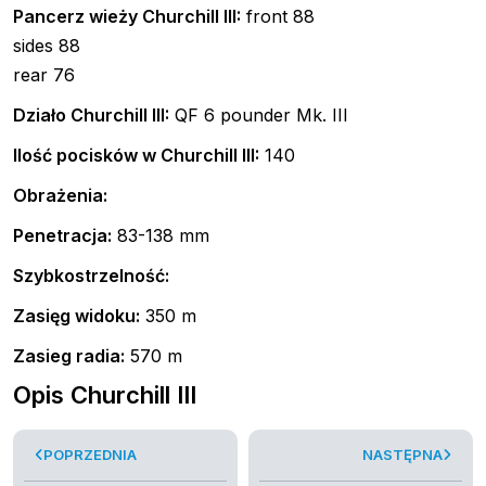
Pancerz wieży Churchill III:
front 88
sides 88
rear 76
Działo Churchill III:
QF 6 pounder Mk. III
Ilość pocisków w Churchill III:
140
Obrażenia:
Penetracja:
83-138 mm
Szybkostrzelność:
Zasięg widoku:
350 m
Zasieg radia:
570 m
Opis Churchill III
POPRZEDNIA
NASTĘPNA