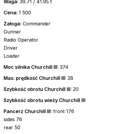
Waga:
39.71 / 41.95 t
Cena:
1 500
Załoga:
Commander
Gunner
Radio Operator
Driver
Loader
Moc silnika Churchill III:
374
Max. prędkość Churchill III:
28
Szybkość obrotu Churchill III:
20
Szybkość obrotu wieży Churchill III:
Pancerz Churchill III:
front 176
sides 76
rear 50