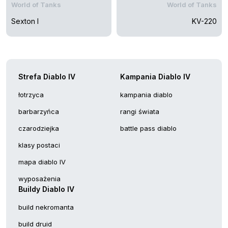
World of Tanks
World of Tanks
Sexton I
KV-220
Strefa Diablo IV
Kampania Diablo IV
łotrzyca
kampania diablo
barbarzyńca
rangi świata
czarodziejka
battle pass diablo
klasy postaci
mapa diablo IV
wyposażenia
Buildy Diablo IV
build nekromanta
build druid