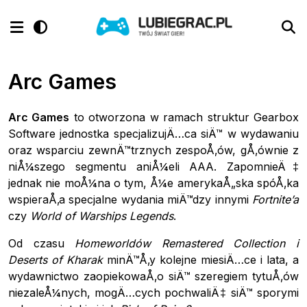
Arc Games
Arc Games
to otworzona w ramach struktur Gearbox
Software jednostka specjalizujÄ…ca siÄ™ w wydawaniu
oraz wsparciu zewnÄ™trznych zespoÅ‚ów, gÅ‚ównie z
niÅ¼szego segmentu aniÅ¼eli AAA. ZapomnieÄ‡
jednak nie moÅ¼na o tym, Å¼e amerykaÅ„ska spóÅ‚ka
wspieraÅ‚a specjalne wydania miÄ™dzy innymi
Fortnite’a
czy
World of Warships Legends
.
Od czasu
Homeworldów Remastered Collection i
Deserts of Kharak
minÄ™Å‚y kolejne miesiÄ…ce i lata, a
wydawnictwo zaopiekowaÅ‚o siÄ™ szeregiem tytuÅ‚ów
niezaleÅ¼nych, mogÄ…cych pochwaliÄ‡ siÄ™ sporymi