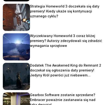
Strategia Homeworld 3 doczekała się daty
premiery! Kiedy ukaże się kontynuacji
uznanego cyklu?
Wyczekiwany Homeworld 3 coraz bliżej
premiery? Autorzy zdecydowali się zdradzić
wymagania sprzętowe
Dodatek The Awakened King do Remnant 2
doczekał się ogłoszenia daty premiery!
Jedyny Król powróci już niebawem…
Gearbox Software zostanie sprzedane?
Embracer poważnie zastanawia się nad
taką decyzją!