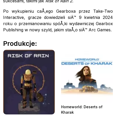
sukcesami, takimi jak
Risk of Rain 2
.
Po wykupieniu caÅ‚ego Gearboxa przez Take-Two
Interactive, gracze dowiedzieli siÄ™ 9 kwietnia 2024
roku o przemianowaniu spóÅ‚ki wydawniczej Gearbox
Publishing w nowy szyld, jakim staÅ‚o siÄ™ Arc Games.
Produkcje:
Homeworld: Deserts of
Kharak